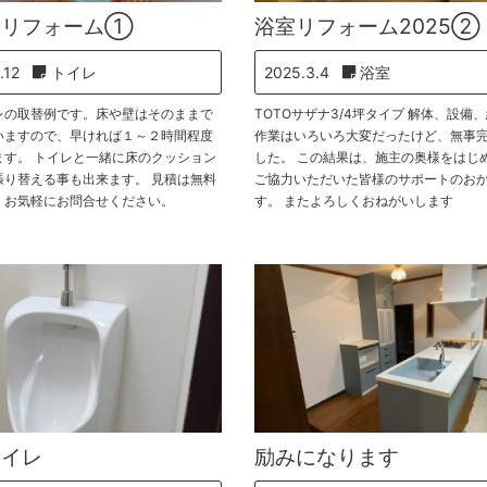
レリフォーム①
浴室リフォーム2025②
.12
トイレ
2025.3.4
浴室
レの取替例です。床や壁はそのままで
TOTOサザナ3/4坪タイプ 解体、設備
いますので、早ければ１～２時間程度
作業はいろいろ大変だったけど、無事
ます。 トイレと一緒に床のクッション
した。 この結果は、施主の奥様をはじ
張り替える事も出来ます。 見積は無料
ご協力いただいた皆様のサポートのお
、お気軽にお問合せください。
す。 またよろしくおねがいします
トイレ
励みになります