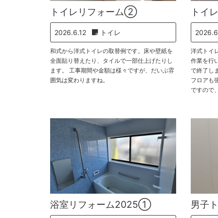
トイレリフォーム②
トイ
2026.6.12
トイレ
2026.6
和式から洋式トイレの取替例です。床や壁紙を
洋式トイ
全面貼り替えたり、タイルで一部仕上げたりし
作業を行
ます。 工事期間や金額は様々ですが、だいぶ雰
で終了し
囲気は変わりますね。
フロアも
ですので
浴室リフォーム2025①
男子